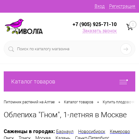
Вход
Регистрация
+7 (905) 925-71-10
0
Заказать звонок
Каталог товаров
•
•
Питомник растений на Алтае
Каталог товаров
Купить плодово-яг
Облепиха "Гном", 1-летняя в Москве
Саженцы в городах:
Барнаул
Новосибирск
Кемерово
Омск
Томск
Москва
Казань
Санкт-Петербург