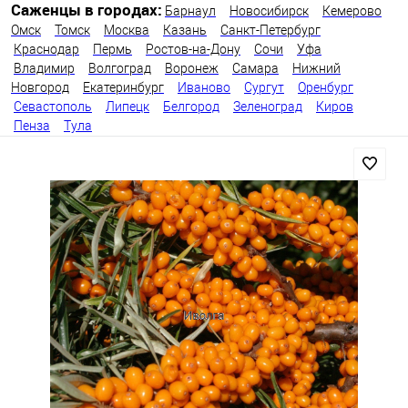
Саженцы в городах:
Барнаул
Новосибирск
Кемерово
Омск
Томск
Москва
Казань
Санкт-Петербург
Краснодар
Пермь
Ростов-на-Дону
Сочи
Уфа
Владимир
Волгоград
Воронеж
Самара
Нижний
Новгород
Екатеринбург
Иваново
Сургут
Оренбург
Севастополь
Липецк
Белгород
Зеленоград
Киров
Пенза
Тула