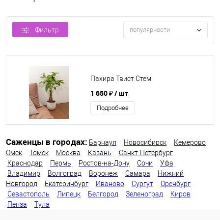
Фильтр
популярности
Пахира Твист Стем
1 650 ₽
/ шт
Подробнее
Саженцы в городах:
Барнаул
Новосибирск
Кемерово
Омск
Томск
Москва
Казань
Санкт-Петербург
Краснодар
Пермь
Ростов-на-Дону
Сочи
Уфа
Владимир
Волгоград
Воронеж
Самара
Нижний
Новгород
Екатеринбург
Иваново
Сургут
Оренбург
Севастополь
Липецк
Белгород
Зеленоград
Киров
Пенза
Тула