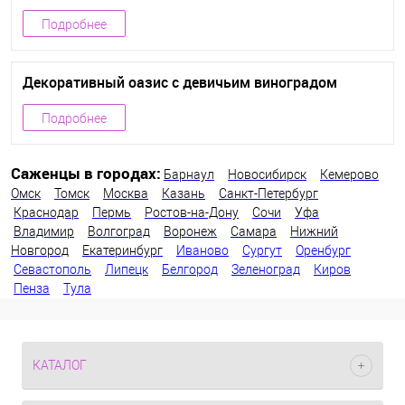
Подробнее
Декоративный оазис с девичьим виноградом
Подробнее
Саженцы в городах:
Барнаул
Новосибирск
Кемерово
Омск
Томск
Москва
Казань
Санкт-Петербург
Краснодар
Пермь
Ростов-на-Дону
Сочи
Уфа
Владимир
Волгоград
Воронеж
Самара
Нижний
Новгород
Екатеринбург
Иваново
Сургут
Оренбург
Севастополь
Липецк
Белгород
Зеленоград
Киров
Пенза
Тула
КАТАЛОГ